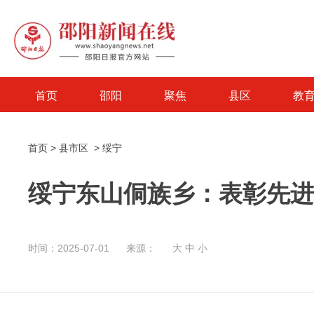
首页
邵阳
聚焦
县区
教
首页
>
县市区
>
绥宁
绥宁东山侗族乡：表彰先进
时间：2025-07-01
来源：
大
中
小