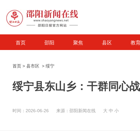
首页
邵阳
聚焦
县区
教
首页
>
县市区
>
绥宁
绥宁县东山乡：干群同心战
时间：2026-06-26
来源：邵阳新闻在线
大
中
小