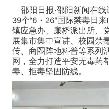
邵阳日报·邵阳新闻在线
39个“6・26”国际禁毒
镇应急办、廉桥派出所、
展集市集中宣讲、校园禁
传、商圈阵地科普等系列
网，全力打造平安无毒药
毒、拒毒坚固防线。