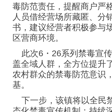
毒防范责任，提醒商户严
人员借经营场所藏匿、分
书，建议经营者积极参与
区营商环境。
此次6・26系列禁毒宣
盖全域人群，全方位提升
农村群众的禁毒防范意识
基。
下一步，该镇将以全民
态化禁毒宣传机制：持续深