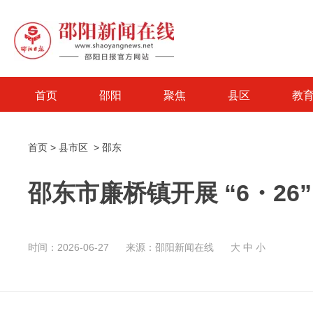
首页
邵阳
聚焦
县区
教
首页
>
县市区
>
邵东
邵东市廉桥镇开展 “6・2
时间：2026-06-27
来源：邵阳新闻在线
大
中
小