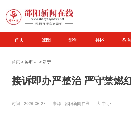
首页
邵阳
聚焦
县区
教
首页
>
县市区
>
新宁
接诉即办严整治 严守禁燃
时间：2026-06-27
来源：邵阳新闻在线
大
中
小