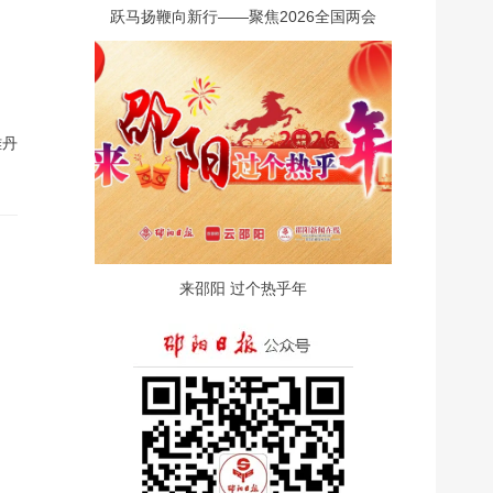
跃马扬鞭向新行——聚焦2026全国两会
雅丹
来邵阳 过个热乎年