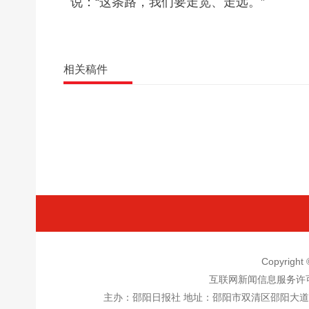
说：“这条路，我们要走宽、走远。”
相关稿件
Copyrigh
互联网新闻信息服务许
主办：邵阳日报社 地址：邵阳市双清区邵阳大道邵阳日报社五