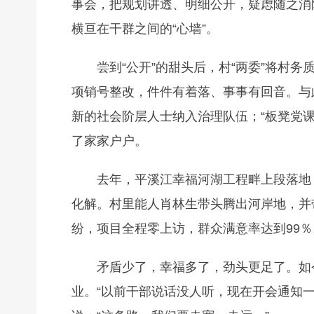
事会，把规划讲透、明细公开，疑虑随之消
横亘在干群之间的“心墙”。
尝到“公开”的甜头后，村“两委”将村
项销号整改，件件有着落、事事有回音。与
新的社会阶层人士纳入治理队伍；“板凳党
了家家户户。
去年，平溪江幸福河湖工程畔上段落地
化解。村里能人肖林生带头腾出河岸地，并
纷，项目全程零上访，群众满意率达到99％
矛盾少了，幸福多了，劲头更足了。如
业。“以前干部说话没人听，现在开会通知一