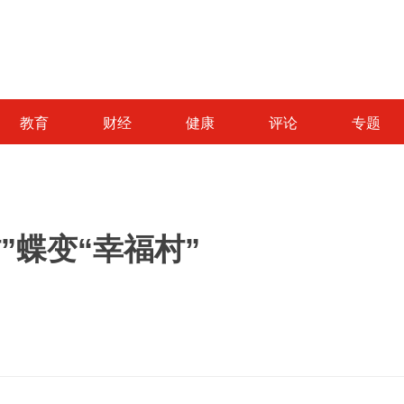
教育
财经
健康
评论
专题
”蝶变“幸福村”