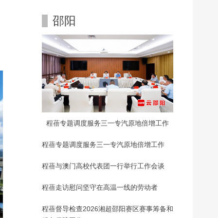
邵阳
程蓓专题调度服务三一专汽原地倍增工作
程蓓专题调度服务三一专汽原地倍增工作
程蓓与澳门高校代表团一行举行工作会谈
程蓓走访慰问坚守在高温一线的劳动者
程蓓督导检查2026湘超邵阳赛区赛事筹备和