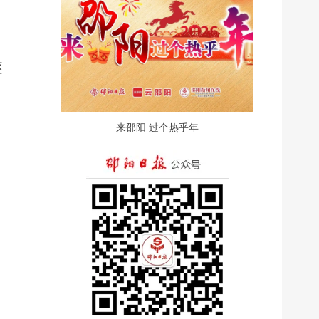
逐
来邵阳 过个热乎年