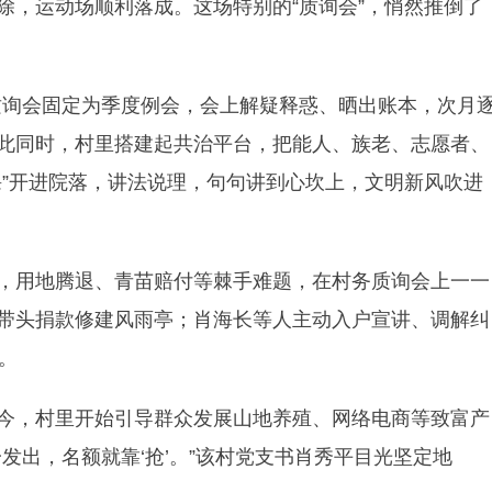
除，运动场顺利落成。这场特别的“质询会”，悄然推倒了
务质询会固定为季度例会，会上解疑释惑、晒出账本，次月
此同时，村里搭建起共治平台，把能人、族老、志愿者、
课”开进院落，讲法说理，句句讲到心坎上，文明新风吹进
，用地腾退、青苗赔付等棘手难题，在村务质询会上一一
带头捐款修建风雨亭；肖海长等人主动入户宣讲、调解纠
。
今，村里开始引导群众发展山地养殖、网络电商等致富产
发出，名额就靠‘抢’。”该村党支书肖秀平目光坚定地