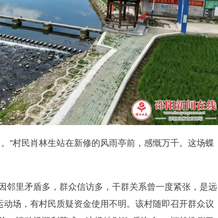
了。”村民肖林生站在新修的风雨亭前，感慨万千。这场蝶
因邻里矛盾多，群众信访多，干群关系曾一度紧张，是远
建运动场，有村民质疑资金使用不明。该村随即召开群众议