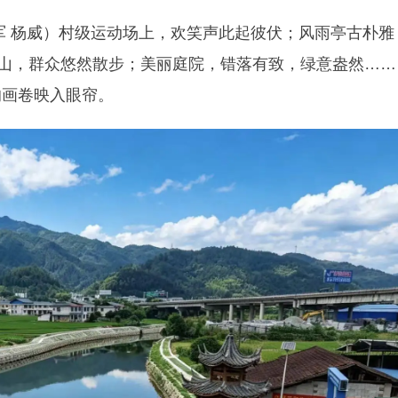
军 杨威）村级运动场上，欢笑声此起彼伏；风雨亭古朴雅
山，群众悠然散步；美丽庭院，错落有致，绿意盎然……
的画卷映入眼帘。