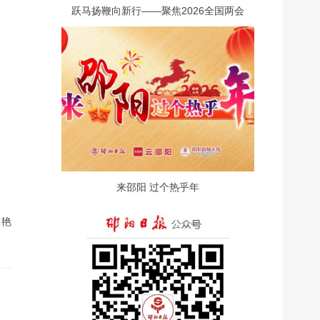
跃马扬鞭向新行——聚焦2026全国两会
来邵阳 过个热乎年
曾艳