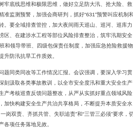
树牢底线思维和极限思维，做好立足防大汛、抢大险、救
准监测预警，加强会商研判，抓好“631”预警叫应机制
转。要全域排查管控，加大夜间雨天巡山、巡河、巡库力
涝区、在建涉水工程等部位风险排查整治，筑牢汛期安全
值班和领导带班、四级包保责任制度，加强应急抢险救援物
提升防汛抗旱工作质效。
问题同类同改等工作情况汇报。会议强调，要深入学习贯
深刻汲取各类事故教训，以全市安全度汛和重大安全生产
生产考核巡查反馈问题整改，从严从实抓好重点领域风险
，加快构建安全生产共治共享格局，不断提升本质安全水
一岗双责、齐抓共管、失职追责”和“三管三必须”要求，
产各项任务落地见效。