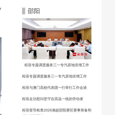
7
邵阳
程蓓专题调度服务三一专汽原地倍增工作
程蓓专题调度服务三一专汽原地倍增工作
程蓓与澳门高校代表团一行举行工作会谈
程蓓走访慰问坚守在高温一线的劳动者
程蓓督导检查2026湘超邵阳赛区赛事筹备和