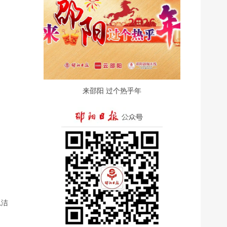
来邵阳 过个热乎年
思洁