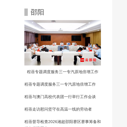
邵阳
程蓓专题调度服务三一专汽原地倍增工作
程蓓专题调度服务三一专汽原地倍增工作
程蓓与澳门高校代表团一行举行工作会谈
程蓓走访慰问坚守在高温一线的劳动者
程蓓督导检查2026湘超邵阳赛区赛事筹备和