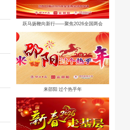
跃马扬鞭向新行——聚焦2026全国两会
来邵阳 过个热乎年