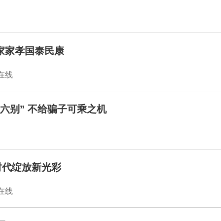
家家孝国泰民康
闻在线
“六别” 不给骗子可乘之机
时代绽放新光彩
闻在线