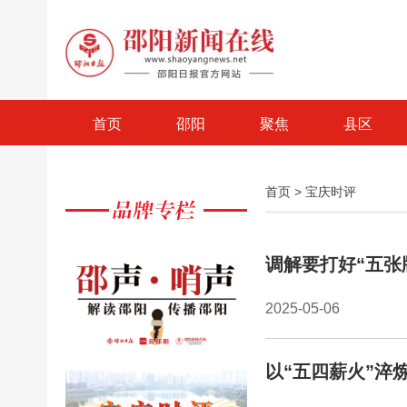
首页
邵阳
聚焦
县区
首页
>
宝庆时评
调解要打好“五张
2025-05-06
以“五四薪火”淬