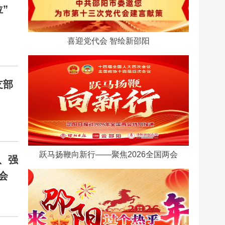
”
喜迎党代会 智绘新邵阳
支部
跃马扬鞭向新行——聚焦2026全国两会
、强
会