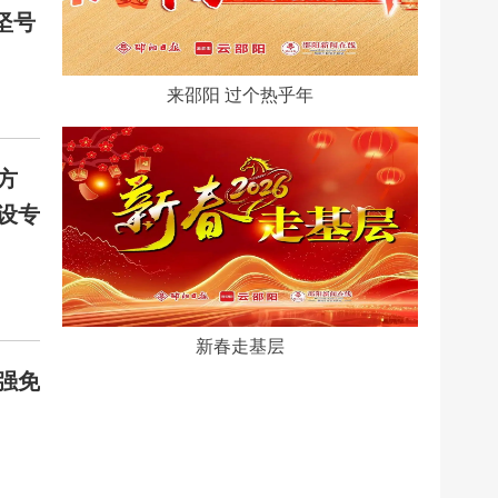
坚号
来邵阳 过个热乎年
方
设专
新春走基层
强免