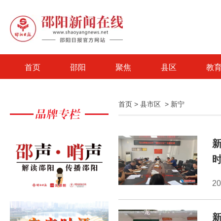
首页
邵阳
聚焦
县区
教
首页
>
县市区
>
新宁
2