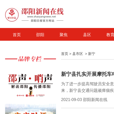
首页
邵阳
聚焦
县区
教
首页
>
县市区
>
新宁
新宁县扎实开展摩托车
为了进一步提高驾驶员安全意
来，新宁县交通问题顽瘴痼疾
展摩托车电动自行车“戴帽工
2021-09-03 邵阳新闻在线
法行为，此次行动所有乡镇交
参与。