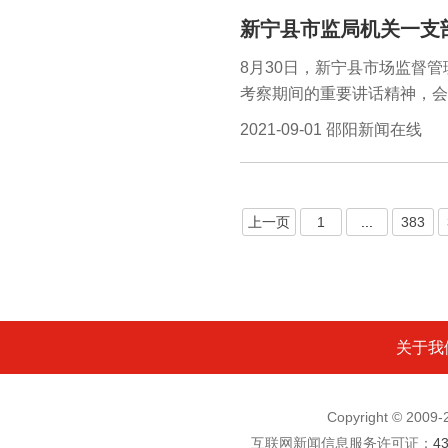
新闻在线讯（通讯员彭少华江
新宁县市监局机关一支
条公路线上，养护人员身影忙
反差格外鲜明，进砂、铺砂，
8月30日，新宁县市场监督
紊，成为县公路建设养护中心
考察期间的重要讲话精神，会
2021-09-01 邵阳新闻在线
上一页
1
...
383
关于我
Copyright © 200
互联网新闻信息服务许可证：
4