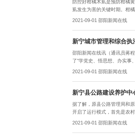
防控好柑橘木虱是预防柑橘黄
虱发生为害的关键时期。柑橘
黄龙病病源的唯一传播媒介昆
2021-09-01 邵阳新闻在线
新宁城市管理和综合执
邵阳新闻在线讯（通讯员蒋程
了“学党史、悟思想、办实事
议，县委第一巡回指导组全体
2021-09-01 邵阳新闻在线
党员进行入党宣誓，接下来与
党史故事为切入口，结合自身
新宁县公路建设养护中
次专题组织生活会的目的是为
和实效性。
据了解，原县公路管理局和原
开启了运行模式，首先是农村
病害修复处治措施。堡白栗泥
2021-09-01 邵阳新闻在线
群众出行环境，县公路建设养