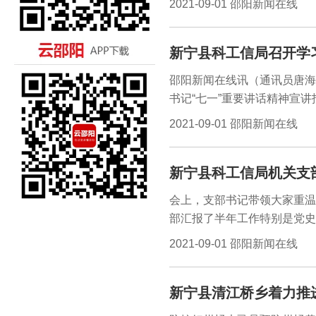
2021-09-01 邵阳新闻在线
党校和打靶场增添了不少生机
员们与参训民兵一起摸爬滚打
新宁县科工信局召开学
施训”的思想，坚持“集中训
实战训练相结合、考核与比武
邵阳新闻在线讯（通讯员唐海
操、军体拳、森林灭火器材操
书记“七一”重要讲话精神宣
抗洪演练（包括冲锋舟、摩托
近平总书记“七一”重要讲话精
2021-09-01 邵阳新闻在线
在线讯（通讯员万长英）8月
现中华民族伟大复兴”“四个伟
县党校和打靶场参与了202
义。科工信局党组书记、局长
新宁县科工信局机关支部
断提高政治判断力、政治领悟
精神，同抓好当前各项重点工
会上，支部书记带领大家重温
化为奋进新征程、建功新时代
部汇报了半年工作特别是党史
对此组织生活会给予成分肯定
2021-09-01 邵阳新闻在线
存在的问题不回避，达到了预
行立改，进一步提高工作能力
新宁县清江桥乡着力推
言，查摆自身存在的问题，深
严肃又活泼的气氛下畅所欲言