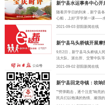
新宁县水运事务中心开
随着开学日的到来，新宁县各
心船，上好“开学第一课——
务中心派出工作人员开启“护
2021-09-03 邵阳新闻在线
新宁县马头桥镇开展摩
9月2日，新宁县马头桥镇人
法大队、派出所、交警中队等
专项整治行动。
2021-09-02 邵阳新闻在线
新宁县回龙寺镇：吹响
”“劈弹戳击，逐个注意”响
民兵们以饱满的热情、顽强的
法、劈弹戳击、上挑下切、撩