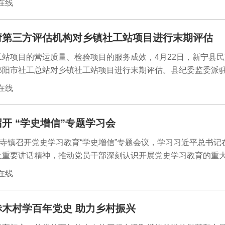
闻在线
请第三方评估机构对乡镇社工站项目进行末期评估
站项目的营运质量、检验项目的服务成效，4月22日，新宁县
邵阳市社工总站对乡镇社工站项目进行末期评估。县纪委监委派
政局、县财政局参加评估工作。
闻在线
开 “学史增信”专题学习会
龙寺镇召开党史学习教育“学史增信”专题会议，学习习近平总书记
上重要讲话精神，推动党员干部深刻认识开展党史学习教育的重
、悟思想、办实事、开新局。
闻在线
木村学百年党史 助力乡村振兴