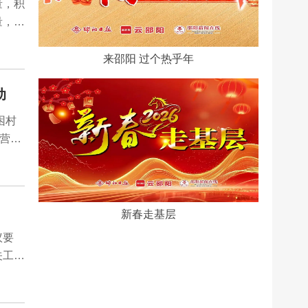
量，积
量，用
不怕
行清
来邵阳 过个热乎年
两侧
动
困村
经营集
一致好
艺节目
、建设
新春走基层
议要
关工
等人
惑，实