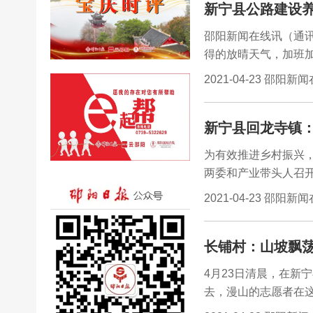
新宁县公路建设
工作高质量发展。
邵阳新闻在线讯（通讯
得的放晴天气，加班加点在
景区段填补坑凼，清扫
2021-04-23 邵阳新
名养护人员一线作业
阵，养护人员早出晚归，
新宁县回龙寺镇
坑凼，路况上升明显，
地吃盒饭入汛以来持
为有效推进乡村振兴，
然灾害。
两委和产业带头人召
2021-04-23 邵阳新
长铺村：山坡飘
4月23日清晨，在新
去，漫山的志愿者在