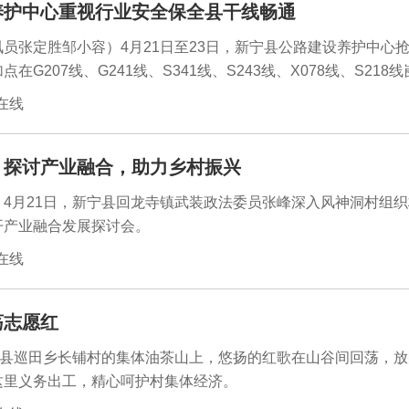
养护中心重视行业安全保全县干线畅通
员张定胜邹小容）4月21日至23日，新宁县公路建设养护中心
G207线、G241线、S341线、S243线、X078线、S218
路面，修复钢护栏，清理垮方。4月21日至23日，该中心每天安
闻在线
，两台运输车装运级配碎石往返穿梭，工程车、洒水车、压路机
中午就地吃盒饭，填补X078线K13-K16+700共1000余平方
：探讨产业融合，助力乡村振兴
当前养护人员正在X078线水庙枧杆山段紧张施工。养护人员中
续阴雨天气，新宁境内二十余天较强降雨，干线公路遭受不同程
4月21日，新宁县回龙寺镇武装政法委员张峰深入风神洞村组
开产业融合发展探讨会。
闻在线
荡志愿红
宁县巡田乡长铺村的集体油茶山上，悠扬的红歌在山谷间回荡，
这里义务出工，精心呵护村集体经济。