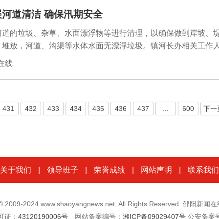
河道清洁 确保汛期安全
河道的垃圾、杂草、水面漂浮物等进行清理，以确保做到岸坡、
、堆放，河道、沟渠等水体水面无漂浮垃圾。镇河长办相关工作
强春汛期间防汛宣传，同时引导群众养成爱护环境的好习惯，一
闻在线
在线讯（通讯员刘玺伶）为进一步消除汛期隐患，保护汛期安全，
镇河长办抓住降雨间隙期的晴好天气，充分高效利用时间，对肠子
431
432
433
434
435
436
437
...
600
下一
关于我们
|
领导班子
|
荣誉成绩
|
网站声明
|
联系我们
t © 2009-2024 www.shaoyangnews.net, All Rights Reserved. 邵阳
可证：
43120190006号
网站备案编号：
湘ICP备09029407号
公安备案