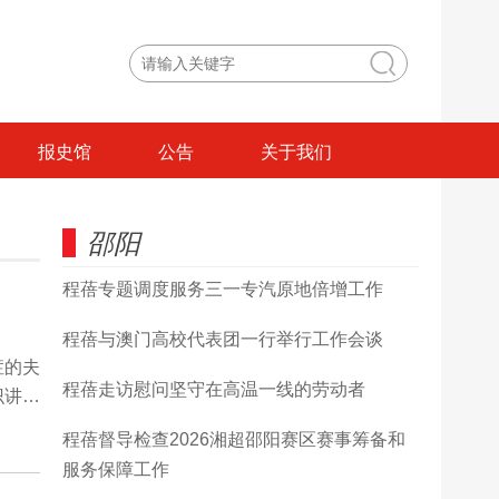
报史馆
公告
关于我们
邵阳
程蓓专题调度服务三一专汽原地倍增工作
程蓓与澳门高校代表团一行举行工作会谈
症的夫
程蓓走访慰问坚守在高温一线的劳动者
识讲
转诊制
程蓓督导检查2026湘超邵阳赛区赛事筹备和
会议围
服务保障工作
体建设