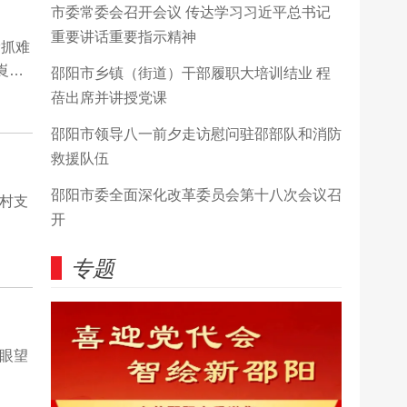
市委常委会召开会议 传达学习习近平总书记
重要讲话重要指示精神
抢抓难
线崀山
邵阳市乡镇（街道）干部履职大培训结业 程
排17
蓓出席并讲授党课
齐齐上
邵阳市领导八一前夕走访慰问驻邵部队和消防
米路面
救援队伍
午就
度的自
邵阳市委全面深化改革委员会第十八次会议召
织村支
开
专题
放眼望