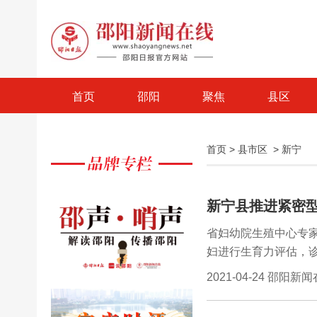
首页
邵阳
聚焦
县区
首页
>
县市区
>
新宁
新宁县推进紧密型
省妇幼院生殖中心专
妇进行生育力评估，
座。随后双方就紧密
2021-04-24 邵阳新
度等具体事宜进行了
绕深入贯彻落实党的