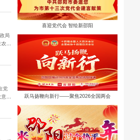
喜迎党代会 智绘新邵阳
民政局
驻农业
在党
跃马扬鞭向新行——聚焦2026全国两会
大意