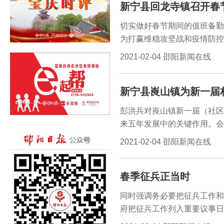
新宁县回龙寺镇召开春
导物流，特别是严格做好冷链
切实做好春节期间的值班备勤
为打赢维稳攻坚战和疫情防控
午，新宁县回龙寺镇召开春节
2021-02-04 邵阳新闻在线
要始终绷紧疫情防控这根弦，
新精神，精准宣传到位、落实
新宁县崀山镇为新一届
彭洪兵对崀山镇新一届（社区
来五年发展中的关键作用。会
（社区）112名村干部作了
2021-02-04 邵阳新闻在线
执行党的基本路线落实到具体
成绩回报党委政府的支持和村
春季征兵正当时
们要坚决贯彻执行党的基本路
同时强调务必要把征兵工作和
府把征兵工作列入重要议事日
工作和兵役登记会议精神和要