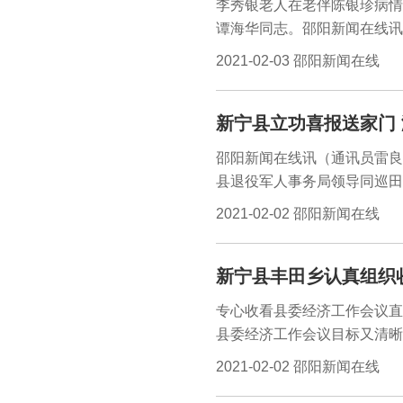
李秀银老人在老伴陈银珍病情
谭海华同志。邵阳新闻在线讯
他们救了我老伴的命……”1月
2021-02-03 邵阳新闻在线
院办公室连声道谢，并送上一
支部邓吉莹和谭海华同志于20
新宁县立功喜报送家门
中心胜德园4单元二楼的李秀
民医院，急救后因病情较为严
邵阳新闻在线讯（通讯员雷良
人脱离了危险。邓吉莹和谭海
县退役军人事务局领导同巡田
职工学习和发扬。
现役军人肖昕勇的家中，向这
2021-02-02 邵阳新闻在线
送喜报活动，主要通过登门入
们的亲人为祖国国防建设所作
新宁县丰田乡认真组织
接过立功喜报，肖昕勇家人们
多，但全家人都为他骄傲，以
专心收看县委经济工作会议直
为家乡人民增光添彩。
县委经济工作会议目标又清晰
围绕落实“三高四新”战略，建
2021-02-02 邵阳新闻在线
生为本”发展战略，深化“百里