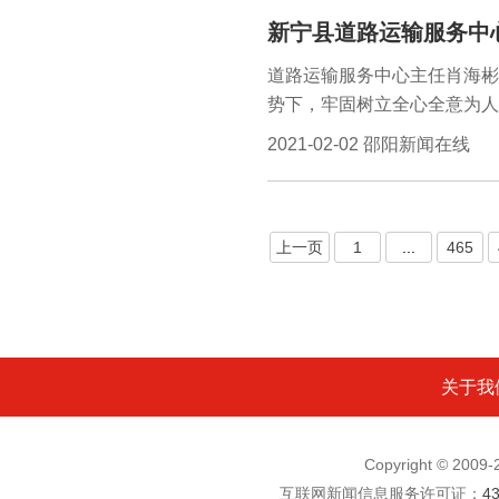
经济工作。邵阳新闻在线讯（
新宁县道路运输服务中心
领导、各村书记和部分乡属部
措施，与会人员均佩戴了口罩
道路运输服务中心主任肖海彬
势下，牢固树立全心全意为人
意识”，坚定“四个自信”，做
2021-02-02 邵阳新闻在线
整治和站场严管三个关键，结
线，为春运保安保畅工作奠定
管理工作经验，要求全体运政
上一页
1
...
465
力做好春运道路交通保安保畅
理工作所取得的成绩，同时，
关于我
Copyright © 200
互联网新闻信息服务许可证：
4