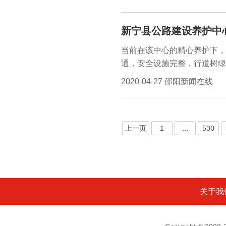
2020年度农商银行实现各项
中指出，做好国家公职人员不
新宁县公路建设养护中
容，能更好的防范金融风险，
淳琳）4月25日，为全面清
当前在该中心的精心养护下，
冈市委市政府组织召开净化金
通，安全设施完整，行道树绿
锋、刘涌涛、李冰寒等出席会
绝佳去处。整治公路三乱，一
2020-04-27 邵阳新闻在线
期公路安全畅通，该中心持续
国检”，早规划、早部署、早
上一页
1
...
530
关于我