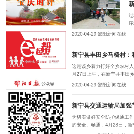
过
序
群
2020-04-29 邵阳新闻在线
弦
人
新宁县丰田乡马椅村：
这是该乡着力打好全乡农村人
月27日上午，在新宁县丰田
工作队队员、驻村干部集聚一
2020-04-29 邵阳新闻在线
风文明建设”这一主题讨论得
阳新闻在线讯（通讯员刘翔）
新宁县交通运输局加强
任，抓好环境卫生‘先手棋’
为切实做好安全防护保通工作
的安全、畅通，4月28日，
路进行了安全隐患排查行动。