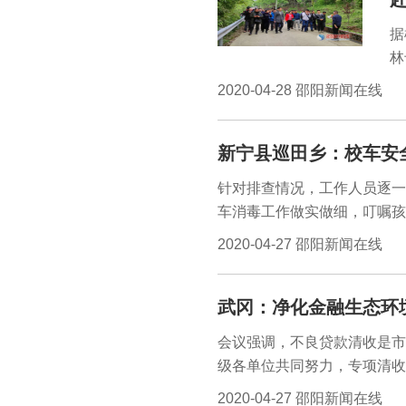
据
林
利
2020-04-28 邵阳新闻在线
计
建
新宁县巡田乡：校车安
庭
和
针对排查情况，工作人员逐一
会
车消毒工作做实做细，叮嘱孩
到
们宣传安全知识，提升安全意
2020-04-27 邵阳新闻在线
行动，切实为疫情下孩子们的
员雷良军）五一假期将至，为
武冈：净化金融生态环
主要领导组织学校、综合执法
安全进行全面排查，为孩子上
会议强调，不良贷款清收是市
级各单位共同努力，专项清收
组织约谈、纪检介入、支付令
2020-04-27 邵阳新闻在线