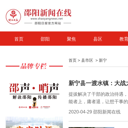
首页
邵阳
聚焦
县区
教
首页
>
县市区
>
新宁
新宁县一渡水镇：大战
提拔解决了干部的政治待遇，
能者上，庸者退，让想干事的
部，有利于激发干部干事创业
2020-04-29 邵阳新闻在线