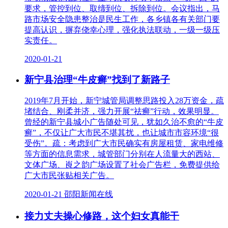
要求，管控到位、取缔到位、拆除到位。会议指出，马
路市场安全隐患整治是民生工作，各乡镇各有关部门要
提高认识，摒弃侥幸心理，强化执法联动，一级一级压
实责任。
2020-01-21
新宁县治理“牛皮癣”找到了新路子
2019年7月开始，新宁城管局调整思路投入28万资金，疏
堵结合、刚柔并济，强力开展“祛癣”行动，效果明显。
曾经的新宁县城小广告随处可见，犹如久治不愈的“牛皮
癣”，不仅让广大市民不堪其扰，也让城市市容环境“很
受伤”。疏：考虑到广大市民确实有房屋租赁、家电维修
等方面的信息需求，城管部门分别在人流量大的西站、
文体广场、崀之韵广场设置了社会广告栏，免费提供给
广大市民张贴相关广告。
2020-01-21 邵阳新闻在线
接力丈夫操心修路，这个妇女真能干