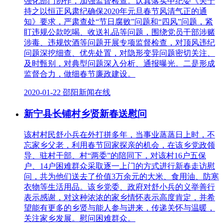
强化部门协作，加强监督检查。认真落实中纪委《关于
持之以恒正风肃纪确保2020年元旦春节风清气正的通
知》要求，严肃查处“节日腐败”问题和“四风”问题，紧
盯违规公款吃喝、收送礼品等问题，围绕党员干部涉赌
涉毒、违规饮酒等问题开展专项监督检查，对顶风违纪
问题深挖细查、优先处置，对隐形变异问题密切关注、
及时甄别，对典型问题深入分析、通报曝光。二是形成
监督合力，做细春节廉政建设。
2020-01-22 邵阳新闻在线
新宁县长铺村乡贤新春送慰问
该村村民舒小兵在外打拼多年，当事业蒸蒸日上时，不
忘家乡父老，利用春节回家探亲的机会，在该乡党政领
导、驻村干部、村“两委”的陪同下，对该村16户五保
户、14户困难群众采取逐一上门的方式进行新春走访慰
问，共为他们送去了价值3万余元的大米、食用油、防寒
衣物等生活用品。该乡党委、政府对舒小兵的义举善行
表示感谢，对这种浓浓的家乡情怀表示高度肯定，并希
望能有更多的乡贤与能人参与进来，传递关怀与温暖，
关注家乡发展。慰问困难群众。