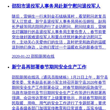
邵阳市退役军人事务局赴新宁慰问退役军人
随后，雷铜生一行来到金石镇杨溪村，看望慰问老复员
军人江世成。新宁县退役军人事务局局长伍炳恒、副局
长尹硕等同志陪同进行了走访慰问。慰问结束后，雷铜
生叮嘱随行的县退役军人事务局主要负责人，春节前要
突出做好困难退役军人和重点优抚对象的走访慰问工
作，主动关心关爱他们的生活，及时把党和政府的温暖
送到他们身边，让他们度过一个温暖欢乐的新春佳节。
2020-01-22 邵阳新闻在线
新宁县再部署春节期间安全生产工作
邵阳新闻在线讯（通讯员殷绪栋）1月21日上午，新宁县
委常委、常务副县长谢小军主持召开新宁县2020年春节
期间安全生产工作部署会议，对春节期间的应急值守、
马路市场管控及节日期间安全生产工作等进行再部署再
强调。会议传达贯彻了上级重要批示，并就春节期间居
民取暖、用电、用气的安全工作进行了专题部署，要求
全县各级各部门加强宣传教育和日常巡查，压实乡镇、