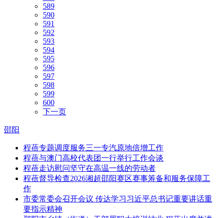
589
590
591
592
593
594
595
596
597
598
599
600
下一页
邵阳
程蓓专题调度服务三一专汽原地倍增工作
程蓓与澳门高校代表团一行举行工作会谈
程蓓走访慰问坚守在高温一线的劳动者
程蓓督导检查2026湘超邵阳赛区赛事筹备和服务保障工
作
市委常委会召开会议 传达学习习近平总书记重要讲话重
要指示精神