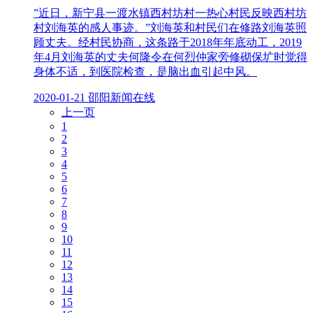
”近日，新宁县一渡水镇西村坊村一热心村民反映西村坊
村刘海英的感人事迹。”刘海英和村民们在修路刘海英照
顾丈夫。经村民协商，这条路于2018年年底动工，2019
年4月刘海英的丈夫何隆令在何烈仲家旁修砌保圹时觉得
身体不适，到医院检查，是脑出血引起中风。
2020-01-21 邵阳新闻在线
上一页
1
2
3
4
5
6
7
8
9
10
11
12
13
14
15