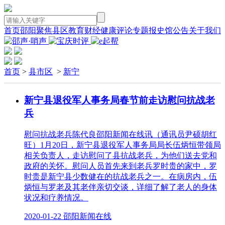
首页
邵阳
聚焦
县区
教育
财经
健康
评论
专题
报史馆
公告
关于我们
首页
>
县市区
>
新宁
新宁县退役军人事务局春节前走访慰问抗战老
兵
慰问抗战老兵陈代良邵阳新闻在线讯（通讯员尹硕胡红
旺）1月20日，新宁县退役军人事务局局长伍炳恒带领局
相关负责人，走访慰问了县抗战老兵，为他们送去党和
政府的关怀。慰问人员首先来到老兵罗时贵的家中，罗
时贵是新宁县少数健在的抗战老兵之一。在病房内，伍
炳恒与罗老及其老伴亲切交谈，详细了解了老人的身体
状况和疗养情况。
2020-01-22 邵阳新闻在线