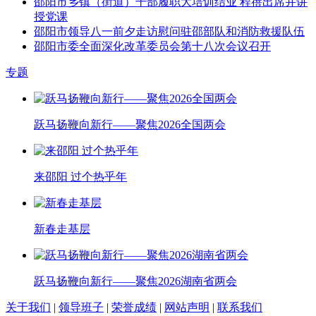
邵阳市乡镇（街道）干部履职大培训结业 程蓓出席并讲
授党课
邵阳市领导八一前夕走访慰问驻邵部队和消防救援队伍
邵阳市委全面深化改革委员会第十八次会议召开
专题
跃马扬鞭向新行——聚焦2026全国两会
来邵阳 过个热乎年
新春走基层
跃马扬鞭向新行​——聚焦2026湖南省两会
关于我们
|
领导班子
|
荣誉成绩
|
网站声明
|
联系我们