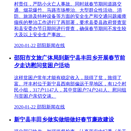
村责任，严防小火亡人事故。同时就春节期间道路交
通、烟花爆竹、马路市场整治、大型群众性活动、消
防、旅游及特种设备等方面的安全生产和交通问题顽瘴
痼疾的整治工作进行了再部署，要求县委县政府督查室
和县安委办节日期间进行督查，确保春节期间不发生较
大及以上安全生产事故。
2020-01-22 邵阳新闻在线
邵阳市文旅广体局到新宁县丰田乡开展春节前
夕走访慰问贫困户活动
这样贫困户常年才能有稳定收入，脱得了贫，致得了
富。坪丰村位于新宁县西南部偏远干旱地区，有12个村
民小组，317户1147人，其中贫困户74户241人。慰问组
与贫困户亲切交谈。
2020-01-22 邵阳新闻在线
新宁县丰田乡做实做细做好春节廉政建设